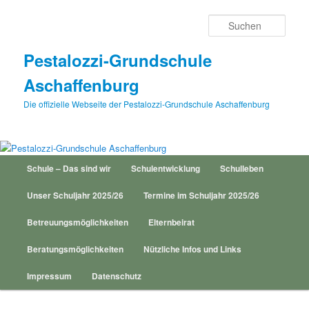
Zum
Inhalt
Such
wechseln
Pestalozzi-Grundschule
Aschaffenburg
Die offizielle Webseite der Pestalozzi-Grundschule Aschaffenburg
Hauptmenü
Schule – Das sind wir
Schulentwicklung
Schulleben
Unser Schuljahr 2025/26
Termine im Schuljahr 2025/26
Betreuungsmöglichkeiten
Elternbeirat
Beratungsmöglichkeiten
Nützliche Infos und Links
Impressum
Datenschutz