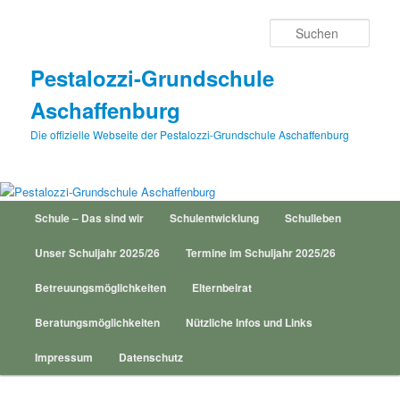
Zum
Inhalt
Such
wechseln
Pestalozzi-Grundschule
Aschaffenburg
Die offizielle Webseite der Pestalozzi-Grundschule Aschaffenburg
Hauptmenü
Schule – Das sind wir
Schulentwicklung
Schulleben
Unser Schuljahr 2025/26
Termine im Schuljahr 2025/26
Betreuungsmöglichkeiten
Elternbeirat
Beratungsmöglichkeiten
Nützliche Infos und Links
Impressum
Datenschutz