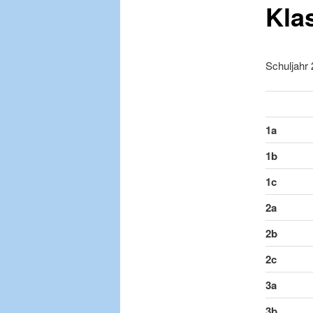
Kla
Schuljahr
1a
1b
1c
2a
2b
2c
3a
3b