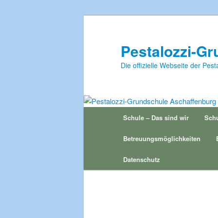
Zum
Inhalt
wechseln
Pestalozzi-G
Die offizielle Webseite der Pe
Hauptmenü
Schule – Das sind wir
Schu
Betreuungsmöglichkeiten
Datenschutz