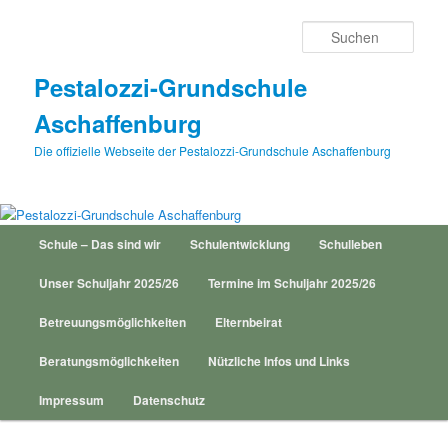
Zum
Inhalt
Such
wechseln
Pestalozzi-Grundschule
Aschaffenburg
Die offizielle Webseite der Pestalozzi-Grundschule Aschaffenburg
Hauptmenü
Schule – Das sind wir
Schulentwicklung
Schulleben
Unser Schuljahr 2025/26
Termine im Schuljahr 2025/26
Betreuungsmöglichkeiten
Elternbeirat
Beratungsmöglichkeiten
Nützliche Infos und Links
Impressum
Datenschutz