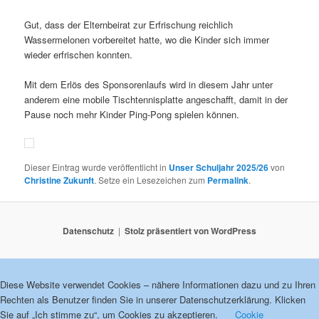
Gut, dass der Elternbeirat zur Erfrischung reichlich
Wassermelonen vorbereitet hatte, wo die Kinder sich immer
wieder erfrischen konnten.
Mit dem Erlös des Sponsorenlaufs wird in diesem Jahr unter
anderem eine mobile Tischtennisplatte angeschafft, damit in der
Pause noch mehr Kinder Ping-Pong spielen können.
Dieser Eintrag wurde veröffentlicht in
Unser Schuljahr 2025/26
von
Christine Zukunft
. Setze ein Lesezeichen zum
Permalink
.
Datenschutz
Stolz präsentiert von WordPress
Diese Website verwendet Cookies – nähere Informationen dazu und zu Ihren
Rechten als Benutzer finden Sie in unserer Datenschutzerklärung. Klicken
Sie auf „Ich stimme zu“, um Cookies zu akzeptieren.
Cookie