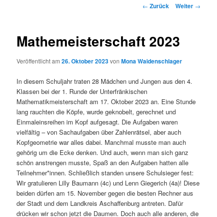
Beitragsnavigation
←
Zurück
Weiter
→
Mathemeisterschaft 2023
Veröffentlicht am
26. Oktober 2023
von
Mona Waidenschlager
In diesem Schuljahr traten 28 Mädchen und Jungen aus den 4.
Klassen bei der 1. Runde der Unterfränkischen
Mathematikmeisterschaft am 17. Oktober 2023 an. Eine Stunde
lang rauchten die Köpfe, wurde geknobelt, gerechnet und
Einmaleinsreihen im Kopf aufgesagt. Die Aufgaben waren
vielfältig – von Sachaufgaben über Zahlenrätsel, aber auch
Kopfgeometrie war alles dabei. Manchmal musste man auch
gehörig um die Ecke denken. Und auch, wenn man sich ganz
schön anstrengen musste, Spaß an den Aufgaben hatten alle
Teilnehmer*innen. Schließlich standen unsere Schulsieger fest:
Wir gratulieren Lilly Baumann (4c) und Lenn Giegerich (4a)! Diese
beiden dürfen am 15. November gegen die besten Rechner aus
der Stadt und dem Landkreis Aschaffenburg antreten. Dafür
drücken wir schon jetzt die Daumen. Doch auch alle anderen, die