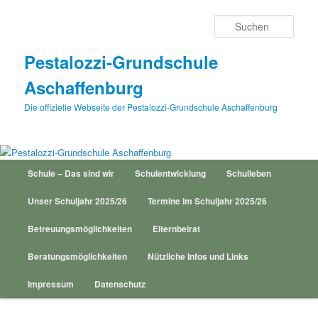
Zum
Inhalt
Such
wechseln
Pestalozzi-Grundschule
Aschaffenburg
Die offizielle Webseite der Pestalozzi-Grundschule Aschaffenburg
Hauptmenü
Schule – Das sind wir
Schulentwicklung
Schulleben
Unser Schuljahr 2025/26
Termine im Schuljahr 2025/26
Betreuungsmöglichkeiten
Elternbeirat
Beratungsmöglichkeiten
Nützliche Infos und Links
Impressum
Datenschutz